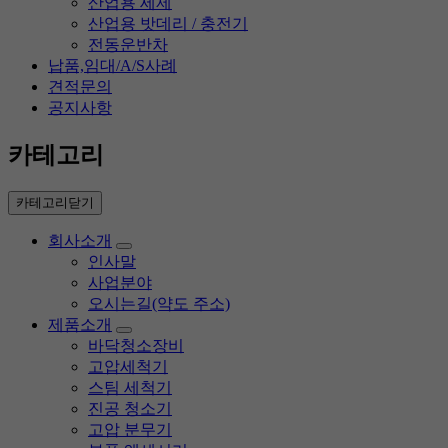
산업용 세제
산업용 밧데리 / 충전기
전동운반차
납품,임대/A/S사례
견적문의
공지사항
카테고리
카테고리닫기
회사소개
인사말
사업분야
오시는길(약도 주소)
제품소개
바닥청소장비
고압세척기
스팀 세척기
진공 청소기
고압 분무기