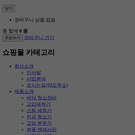
닫기
장바구니 상품 없음
총 합계
0 원
장바구니 가기
주문하기
쇼핑몰 카테고리
회사소개
인사말
사업분야
오시는길(약도주소)
제품소개
바닥 청소장비
고압세척기
스팀 세척기
진공 청소기
고압 분무기
부품 액세서리