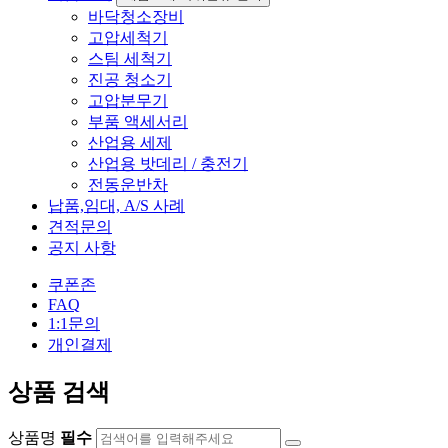
바닥청소장비
고압세척기
스팀 세척기
진공 청소기
고압분무기
부품 액세서리
산업용 세제
산업용 밧데리 / 충전기
전동운반차
납품,임대, A/S 사례
견적문의
공지 사항
쿠폰존
FAQ
1:1문의
개인결제
상품 검색
상품명
필수