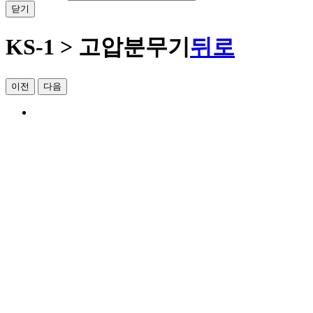
닫기
KS-1 > 고압분무기
뒤로
이전
다음