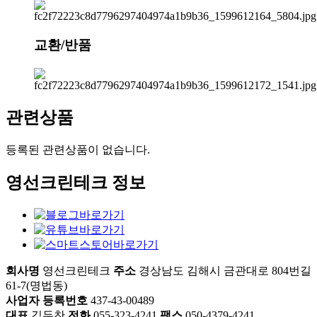
교환/반품
관련상품
등록된 관련상품이 없습니다.
영선크린테크 정보
회사명
영선크린테크
주소
경상남도 김해시 금관대로 804번길
61-7(명법동)
사업자 등록번호
437-43-00489
대표
김두찬
전화
055-323-4241
팩스
050-4379-4241