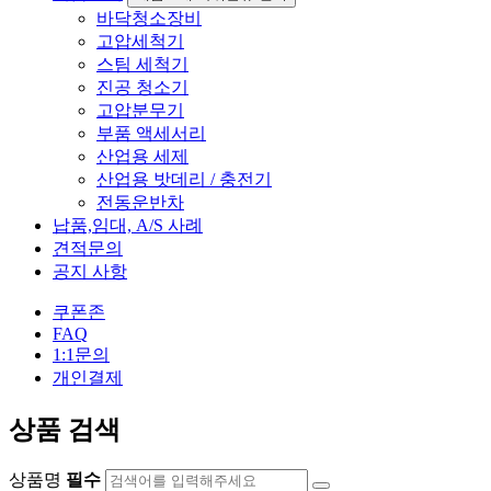
바닥청소장비
고압세척기
스팀 세척기
진공 청소기
고압분무기
부품 액세서리
산업용 세제
산업용 밧데리 / 충전기
전동운반차
납품,임대, A/S 사례
견적문의
공지 사항
쿠폰존
FAQ
1:1문의
개인결제
상품 검색
상품명
필수