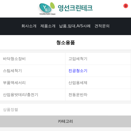
0
회사소개
제품소개
납품,임대,A/S사례
견적문의
청소용품
바닥청소장비
고압세척기
스팀세척기
진공청소기
부품액세서리
산업용세제
산업용밧데리/충전기
전동운반차
상품정렬
카테고리