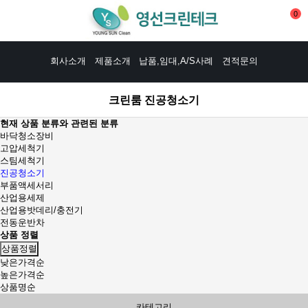
0
회사소개
제품소개
납품,임대,A/S사례
견적문의
크린룸 진공청소기
현재 상품 분류와 관련된 분류
바닥청소장비
고압세척기
스팀세척기
진공청소기
부품액세서리
산업용세제
산업용밧데리/충전기
전동운반차
상품 정렬
상품정렬
낮은가격순
높은가격순
상품명순
카테고리