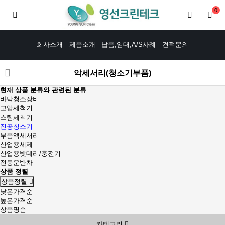
0
회사소개
제품소개
납품,임대,A/S사례
견적문의
악세서리(청소기부품)
현재 상품 분류와 관련된 분류
바닥청소장비
고압세척기
스팀세척기
진공청소기
부품액세서리
산업용세제
산업용밧데리/충전기
전동운반차
상품 정렬
상품정렬
낮은가격순
높은가격순
상품명순
카테고리